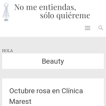
No 
enti
solo
quié
Skip to
content
HOLA
Beauty
Octubre rosa en Clínica
Marest