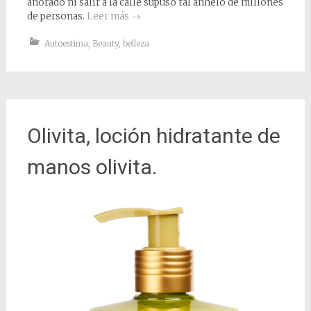
añorado ni salir a la calle supuso tal anhelo de millones
de personas.
Leer más
→
Autoestima
,
Beauty
,
belleza
Olivita, loción hidratante de
manos olivita.