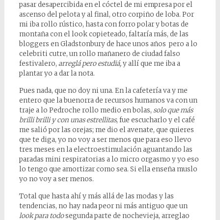
pasar desapercibida en el cóctel de mi empresa por el
ascenso del pelota y al final, otro corpiño de loba. Por
mi iba rollo rústico, hasta con forro polar y botas de
montaña con el look copieteado, faltaría más, de las
bloggers en Gladstonbury de hace unos años pero a lo
celebriti cutre, un rollo mañanero de ciudad falso
festivalero,
arreglá pero estudiá,
y allí que me iba a
plantar yo a dar la nota.
Pues nada, que no doy ni una. En la cafetería va y me
entero que la buenorra de recursos humanos va con un
traje a lo Pedroche rollo medio en bolas,
solo que más
brilli brilli y con unas estrellitas
, fue escucharlo y el café
me salió por las orejas; me dio el avenate, que quieres
que te diga, yo no voy a ser menos que para eso llevo
tres meses en la electroestimulación aguantando las
paradas mini respiratorias a lo micro orgasmo y yo eso
lo tengo que amortizar como sea. Si ella enseña muslo
yo no voy a ser menos.
Total que hasta ahí y más allá de las modas y las
tendencias, no hay nada peor ni más antiguo que un
look para todo
segunda parte de nochevieja, arreglao