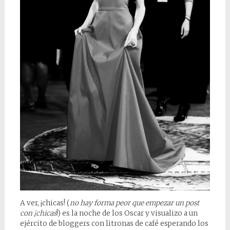
A ver, ¡chicas! (
no hay forma peor que empezar un post
con ¡chicas
!) es la noche de los Oscar y visualizo a un
ejército de bloggers con litronas de café esperando los