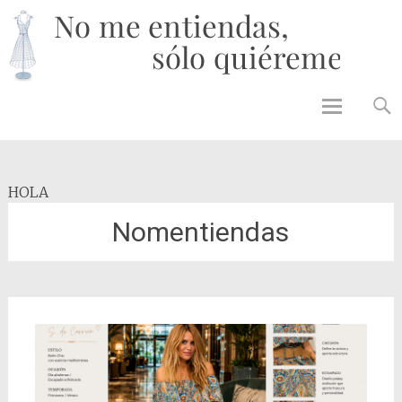
No 
enti
solo
quié
Skip to
content
HOLA
Nomentiendas