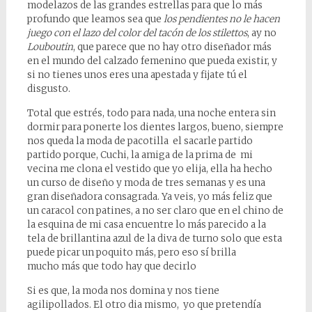
modelazos de las grandes estrellas para que lo más
profundo que leamos sea que
los pendientes no le hacen
juego con el lazo del color del tacón de los stilettos
, ay no
Louboutin
, que parece que no hay otro diseñador más
en el mundo del calzado femenino que pueda existir, y
si no tienes unos eres una apestada y fijate tú el
disgusto.
Total que estrés, todo para nada, una noche entera sin
dormir para ponerte los dientes largos, bueno, siempre
nos queda la moda de pacotilla el sacarle partido
partido porque, Cuchi, la amiga de la prima de mi
vecina me clona el vestido que yo elija, ella ha hecho
un curso de diseño y moda de tres semanas y es una
gran diseñadora consagrada. Ya veis, yo más feliz que
un caracol con patines, a no ser claro que en el chino de
la esquina de mi casa encuentre lo más parecido a la
tela de brillantina azul de la diva de turno solo que esta
puede picar un poquito más, pero eso sí brilla
mucho más que todo hay que decirlo
Si es que, la moda nos domina y nos tiene
agilipollados. El otro dia mismo, yo que pretendía