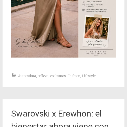
Autoestima
,
belleza
,
estilismos
,
Fashion
,
Lifestyle
Swarovski x Erewhon: el
bienestar ahora viene con