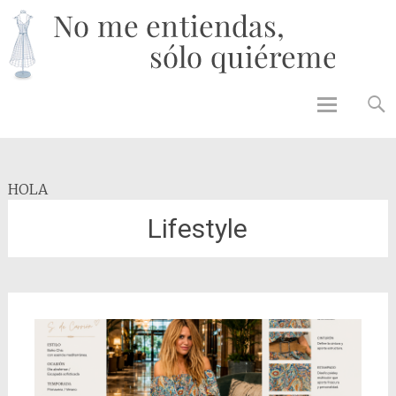
No 
enti
solo
quié
Skip to
content
HOLA
Lifestyle