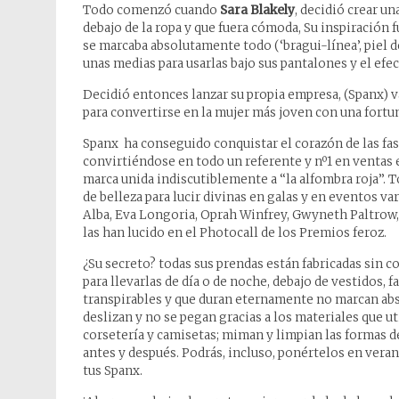
Todo comenzó cuando
Sara Blakely
, decidió crear u
debajo de la ropa y que fuera cómoda, Su inspiración f
se marcaba absolutamente todo (‘bragui-línea’, piel de
unas medias para usarlas bajo sus pantalones y el efec
Decidió entonces lanzar su propia empresa, (Spanx) va
para convertirse en la mujer más joven con una fortuna
Spanx ha conseguido conquistar el corazón de las fa
convirtiéndose en todo un referente y nº1 en ventas
marca unida indiscutiblemente a “la alfombra roja”. T
de belleza para lucir divinas en galas y en eventos v
Alba, Eva Longoria, Oprah Winfrey, Gwyneth Paltrow, 
las han lucido en el Photocall de los Premios feroz.
¿Su secreto? todas sus prendas están fabricadas sin c
para llevarlas de día o de noche, debajo de vestidos, 
transpirables y que duran eternamente no marcan abso
deslizan y no se pegan gracias a los materiales que ut
corsetería y camisetas; miman y limpian las formas d
antes y después. Podrás, incluso, ponértelos en veran
tus Spanx.