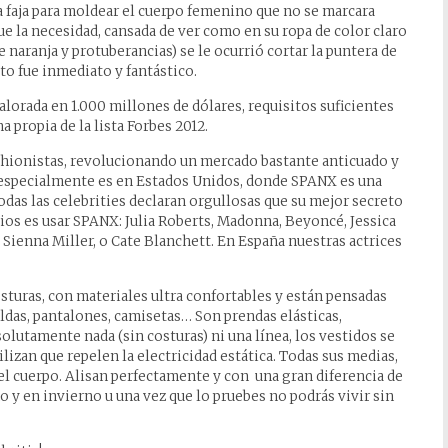
na faja para moldear el cuerpo femenino que no se marcara
ue la necesidad, cansada de ver como en su ropa de color claro
 naranja y protuberancias) se le ocurrió cortar la puntera de
to fue inmediato y fantástico.
lorada en 1.000 millones de dólares, requisitos suficientes
 propia de la lista Forbes 2012.
shionistas, revolucionando un mercado bastante anticuado y
 especialmente es en Estados Unidos, donde SPANX es una
odas las celebrities declaran orgullosas que su mejor secreto
arios es usar SPANX: Julia Roberts, Madonna, Beyoncé, Jessica
Sienna Miller, o Cate Blanchett. En España nuestras actrices
osturas, con materiales ultra confortables y están pensadas
faldas, pantalones, camisetas… Son prendas elásticas,
lutamente nada (sin costuras) ni una línea, los vestidos se
ilizan que repelen la electricidad estática. Todas sus medias,
el cuerpo. Alisan perfectamente y con una gran diferencia de
o y en invierno u una vez que lo pruebes no podrás vivir sin