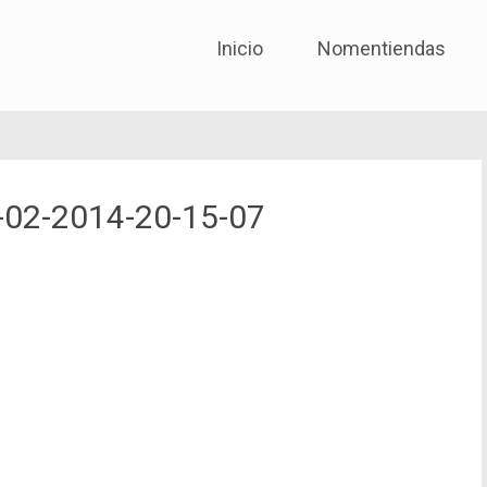
No me entiendas solo quié
Skip to content
Inicio
Nomentiendas
02-2014-20-15-07