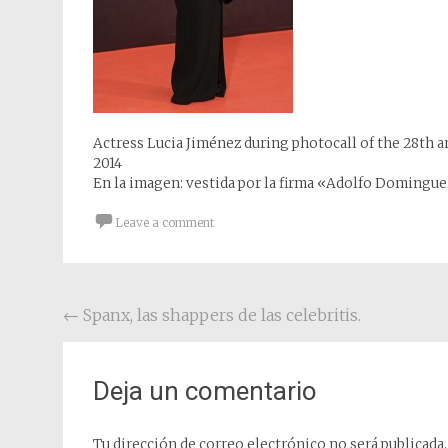
Actress Lucia Jiménez during photocall of the 28th 
2014
En la imagen: vestida por la firma «Adolfo Domingu
Leave a comment
Post navigation
←
Spanx, las shappers de las celebritis.
Deja un comentario
Tu dirección de correo electrónico no será publicada.