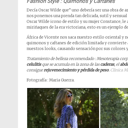
Fashion Style : Quimonos y Caftanes
Decía Oscar Wilde que” uno debería ser una obra de a
nos ponemos una prenda tan delicada, sutil y sensua
Oscar Wilde icono de estilo y su mujer Constance, le
miriñaques de la era victoriana, esto es un ejemplo de
África de Vicente nos saca nuestro estilo oriental y 
quimonos y caftanes de edición limitada y convierte a
nuestros looks, causando sensación por sus colores 
Tratamiento de belleza recomendado : Mesoterapia corpor
celulitis
que se acumula en la zona de las
caderas
, el
abd
consigue
rejuvenecimiento y pérdida de peso
.
Clinica 
Fotografía : Maria Guerra.