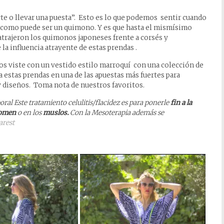
rte o llevar una puesta”. Esto es lo que podemos sentir cuando
l como puede ser un quimono. Y es que hasta el mismísimo
 atrajeron los quimonos japoneses frente a corsés y
 la influencia atrayente de estas prendas .
nos viste con un vestido estilo marroquí con una colección de
 estas prendas en una de las apuestas más fuertes para
y diseños. Toma nota de nuestros favoritos.
al Este tratamiento celulitis/flacidez es para ponerle
fin a la
omen
o en los
muslos.
Con la Mesoterapia además se
Marest