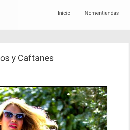
No me entiendas solo quié
Skip to content
Inicio
Nomentiendas
nos y Caftanes