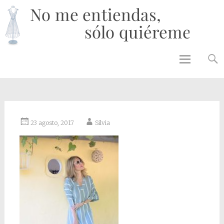
No 
enti
solo
quié
Skip to
content
23 agosto, 2017
Silvia