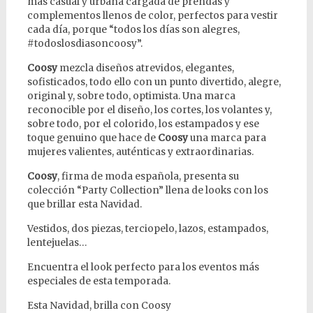
más casual y urbana cargada de prendas y
complementos llenos de color, perfectos para vestir
cada día, porque “todos los días son alegres,
#todoslosdiasoncoosy”.
Coosy
mezcla diseños atrevidos, elegantes,
sofisticados, todo ello con un punto divertido, alegre,
original y, sobre todo, optimista. Una marca
reconocible por el diseño, los cortes, los volantes y,
sobre todo, por el colorido, los estampados y ese
toque genuino que hace de
Coosy
una marca para
mujeres valientes, auténticas y extraordinarias.
Coosy
, firma de moda española, presenta su
colección “Party Collection” llena de looks con los
que brillar esta Navidad.
Vestidos, dos piezas, terciopelo, lazos, estampados,
lentejuelas…
Encuentra el look perfecto para los eventos más
especiales de esta temporada.
Esta Navidad, brilla con Coosy