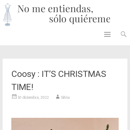
No 
enti
solo
quié
Skip to
content
Coosy : IT’S CHRISTMAS
TIME!
10 diciembre, 2022
Silvia