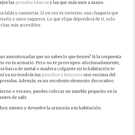
ejes las
prendas básicas
y las que más uses a mano.
 falda y camisetas. Si en vez es invierno, una chaqueta que
jerséis y unos vaqueros. Lo que elijas dependerá de ti, solo
rchas más accesibles.
an amontonadas que no sabes lo que tienes? Si la respuesta
cio en tu armario. Pero no te preocupes: afortunadamente,
na barra de metal o madera colgante en tu habitación te
así ya no tendrás tus
ponchos y kimonos
uno encima del
s prendas. Además, es un excelente elemento decorativo.
invierno o verano, puedes colocar un mueble pequeño en la
antes de salir.
hoy mismo y devuelve la armonía a tu habitación.