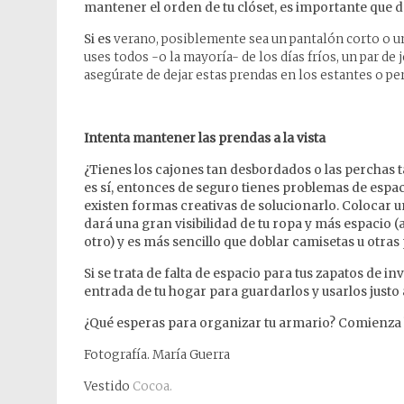
mantener el orden de tu clóset, es importante que d
Si es
verano, posiblemente sea un pantalón corto o una
uses todos -o la mayoría- de los días fríos, un par de 
asegúrate de dejar estas prendas en los estantes o pe
Intenta mantener las prendas a la vista
¿Tienes los cajones tan desbordados o las perchas t
es sí, entonces de seguro tienes problemas de espa
existen formas creativas de solucionarlo. Colocar u
dará una gran visibilidad de tu ropa y más espacio (
otro) y es más sencillo que doblar camisetas u otra
Si se trata de falta de espacio para tus zapatos de 
entrada de tu hogar para guardarlos y usarlos justo 
¿Qué esperas para organizar tu armario? Comienza 
Fotografía. María Guerra
Vestido
Cocoa.