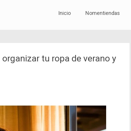
No me entiendas solo quié
Skip to content
Inicio
Nomentiendas
 organizar tu ropa de verano y