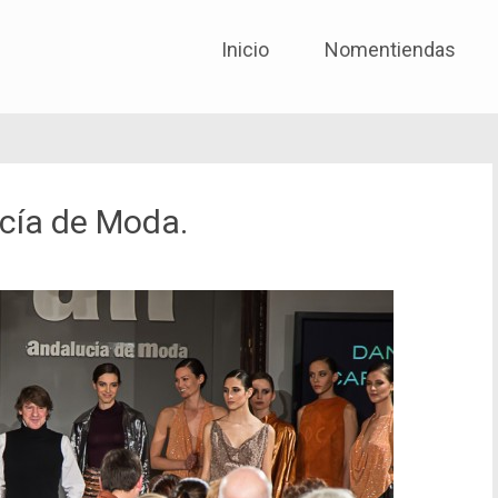
No me entiendas solo quié
Skip to content
Inicio
Nomentiendas
ucía de Moda.