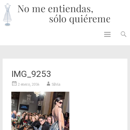
No 
enti
solo
quié
Skip to
content
IMG_9253
2 enero, 2014
Silvia