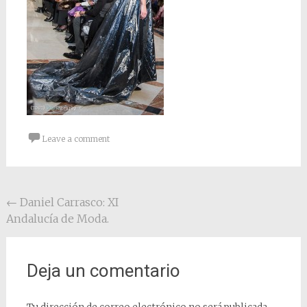
Leave a comment
Post navigation
←
Daniel Carrasco: XI
Andalucía de Moda.
Deja un comentario