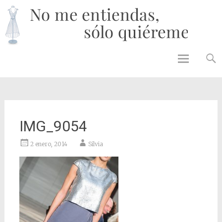
No 
enti
solo
quié
Skip to
content
IMG_9054
2 enero, 2014
Silvia