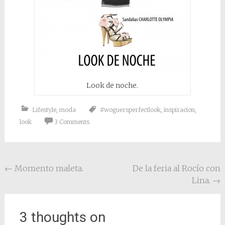
Look de noche.
Lifestyle
,
moda
#woguersperfectlook
,
inspiracion
,
look
3 Comments
Post navigation
←
Momento maleta.
De la feria al Rocío con
Lina.
→
3 thoughts on