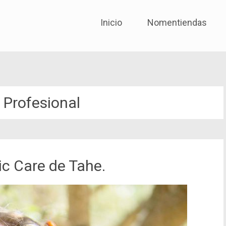
No me entiendas solo quié
Skip to content
Inicio
Nomentiendas
 Profesional
ic Care de Tahe.