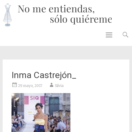
No 
enti
solo
quié
Skip to
content
Inma Castrejón_
29 mayo, 2017
Silvia