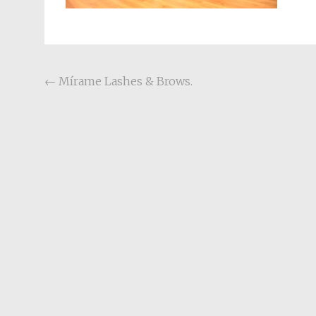
Post navigation
←
Mírame Lashes & Brows.