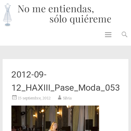
No 
enti
solo
quié
Skip to
content
2012-09-
12_HAXIII_Pase_Moda_053
15 septiembre, 2012
Silvia