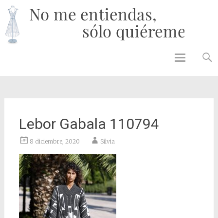
No 
enti
solo
quié
Skip to
content
Lebor Gabala 110794
8 diciembre, 2020
Silvia