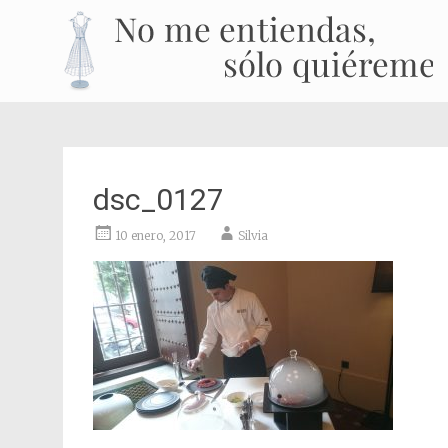
dsc_0127
10 enero, 2017
Silvia