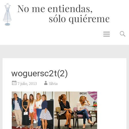
No 
enti
solo
quié
Skip to
content
woguersc2t(2)
7 julio, 2013
Silvia