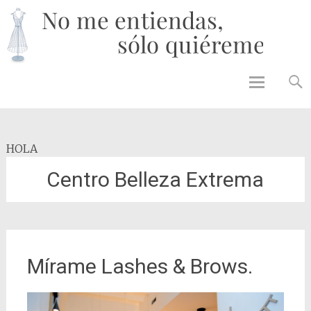
No 
enti
solo
quié
Skip to
content
HOLA
Centro Belleza Extrema
Mírame Lashes & Brows.