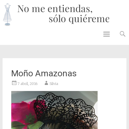
No 
enti
solo
quié
Skip to
content
Moño Amazonas
7 abril, 2016
Silvia