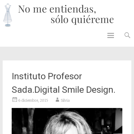
No 
enti
solo
quié
Skip to
content
Instituto Profesor
Sada.Digital Smile Design.
6 diciembre, 2015
Silvia