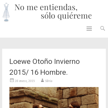
No 
enti
solo
quié
Skip to
content
Loewe Otoño Invierno
2015/ 16 Hombre.
28 enero, 2015
Silvia