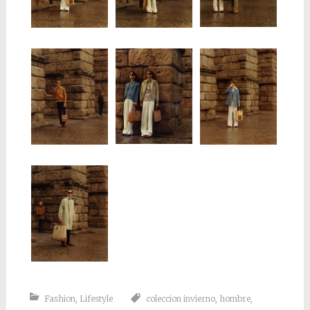
Fashion
,
Lifestyle
coleccion invierno
,
hombre
,