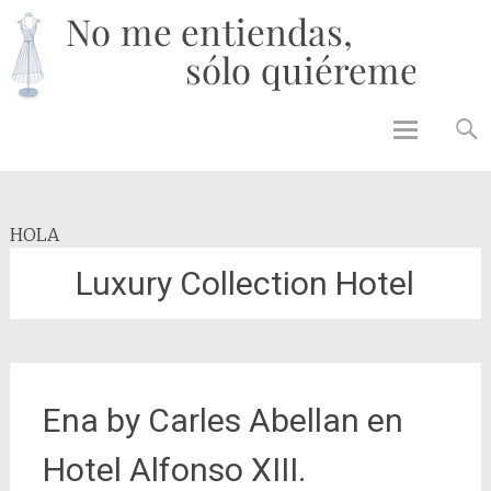
No 
enti
solo
quié
Skip to
content
HOLA
Luxury Collection Hotel
Ena by Carles Abellan en
Hotel Alfonso XIII.