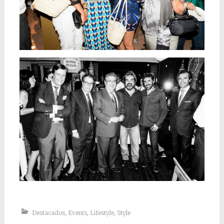
Destacados
,
Events
,
Lifestyle
,
Style