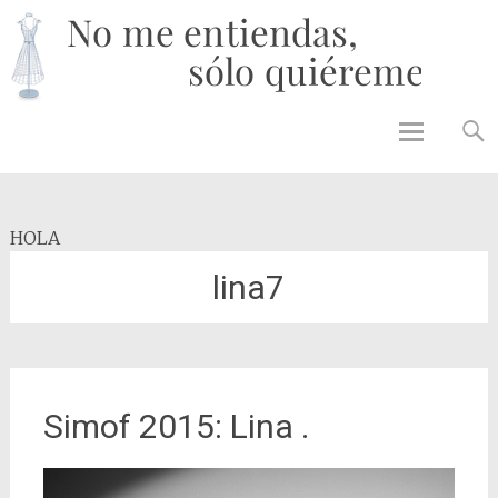
No 
enti
solo
quié
Skip to
content
HOLA
lina7
Simof 2015: Lina .